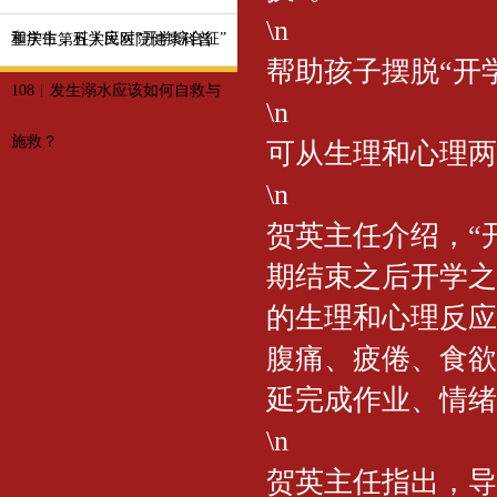
\n
和学生，科学应对“开学综合征”
重庆市第五人民医院健康科普
帮助孩子摆脱“开
108︱发生溺水应该如何自救与
\n
施救？
可从生理和心理两
\n
贺英主任介绍，“
期结束之后开学之
的生理和心理反应
腹痛、疲倦、食欲
延完成作业、情绪
\n
贺英主任指出，导