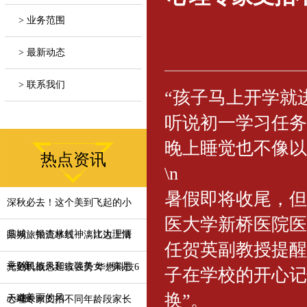
> 业务范围
> 最新动态
> 联系我们
“孩子马上开学就
听说初一学习任务
晚上睡觉也不像以
热点资讯
\n
暑假即将收尾，但
深秋必去！这个美到飞起的小
医大学新桥医院医
县城，银杏林封神，比大理惬
阳朔旅拍流水线，漓江边上清
任贺英副教授提醒
意5倍
一色民族风和古装美女，真是
光刻机概念延续强势 华懋科技6
子在学校的开心记
换”。
一道美丽的风
天4板
心理专家支招不同年龄段家长